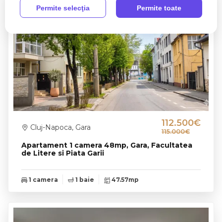
Permite selecţia
Permite toate
0% comision
Rep. exclusiva
112.500€
Cluj-Napoca, Gara
115.000€
Apartament 1 camera 48mp, Gara, Facultatea
de Litere si Piata Garii
1 camera
1 baie
47.57mp