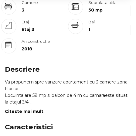
Camere
Suprafata utila
3
58 mp
Etaj
Bai
Etaj 3
1
An constructie
2018
Descriere
Va propunem spre vanzare apartament cu 3 camere zona
Florilor
Locuinta are 58 mp si balcon de 4 m cu camaraeste situat
la etajul 3/4
Apartamentul este compus din living cu bucatarie2
Citeste mai mult
dormitoarebaie si balcon
Se vinde mobilat utilat.
Caracteristici
Apartamentul are si parcare exterioara care se poate vinde
separat la 5000 euro . ID intern: 0011634.