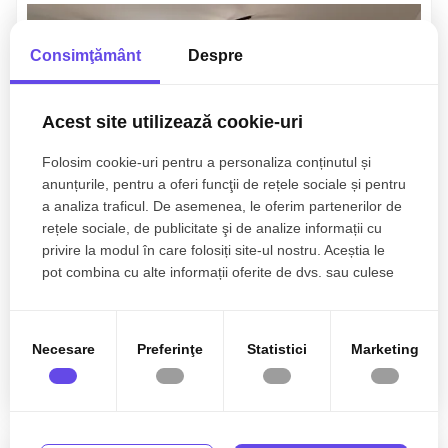
Consimţământ
Despre
Acest site utilizează cookie-uri
Folosim cookie-uri pentru a personaliza conținutul și
anunțurile, pentru a oferi funcţii de rețele sociale și pentru
a analiza traficul. De asemenea, le oferim partenerilor de
rețele sociale, de publicitate şi de analize informații cu
privire la modul în care folosiți site-ul nostru. Aceștia le
109.000€
pot combina cu alte informații oferite de dvs. sau culese
Floresti
110.000€
în urma folosirii serviciilor lor.
Apartament 2 camere 53 mp la cheie garaj!
Zona Eroilor!
Necesare
Preferinţe
Statistici
Marketing
2 camere
1 baie
53mp