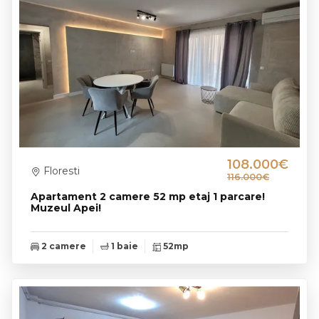
108.000€
Floresti
116.000€
Apartament 2 camere 52 mp etaj 1 parcare!
Muzeul Apei!
2 camere
1 baie
52mp