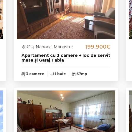
199.900€
Cluj-Napoca, Manastur
Apartament cu 3 camere + loc de servit
masa și Garaj Tabla
3 camere
1 baie
67mp