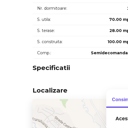
Nr. dormitoare:
S. utila:
70.00 m
S. terase:
28.00 m
S. construita:
100.00 m
Comp.:
Semidecomanda
Specificatii
Localizare
Consim
Acest