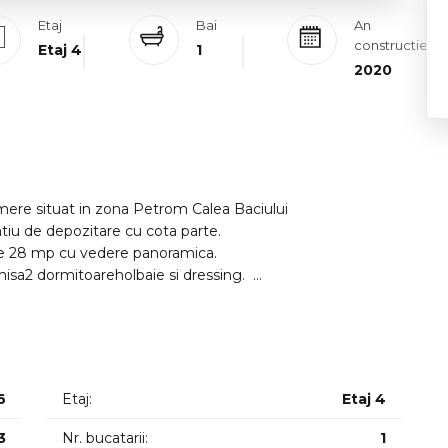
Etaj
Bai
An
constructie
Etaj 4
1
2020
re situat in zona Petrom Calea Baciului
patiu de depozitare cu cota parte.
de 28 mp cu vedere panoramica.
hisa2 dormitoareholbaie si dressing.
ocuri de parcare subterane la 10000 euro fiecare.
6
Etaj:
Etaj 4
3
Nr. bucatarii:
1