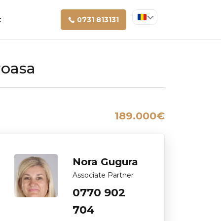
t
0731 813131
roasa
189.000€
Nora Gugura
Associate Partner
0770 902
704