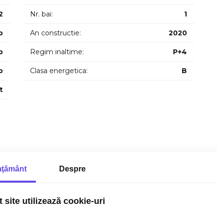
2
Nr. bai:
1
p
An constructie:
2020
p
Regim inaltime:
P+4
p
Clasa energetica:
B
t
ţământ
Despre
 site utilizează cookie-uri