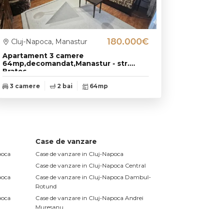
180.000€
Cluj-Napoca, Manastur
Apartament 3 camere
64mp,decomandat,Manastur - str.
Brates
3 camere
2 bai
64mp
Case de vanzare
poca
Case de vanzare in Cluj-Napoca
Case de vanzare in Cluj-Napoca Central
poca
Case de vanzare in Cluj-Napoca Dambul-
Rotund
poca
Case de vanzare in Cluj-Napoca Andrei
Muresanu