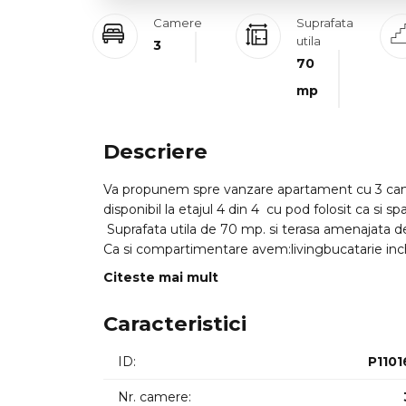
Camere
Suprafata
utila
3
70
mp
Descriere
Va propunem spre vanzare apartament cu 3 came
disponibil la etajul 4 din 4 cu pod folosit ca si s
Suprafata utila de 70 mp. si terasa amenajata 
Ca si compartimentare avem:livingbucatarie inc
Locuinta se vinde mobilatautilatadispune de 2 l
Citeste mai mult
ID intern: 0011568.
Caracteristici
ID:
P1101
Nr. camere: