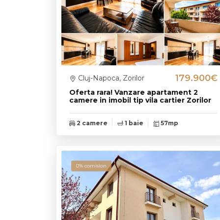
179.900€
Cluj-Napoca, Zorilor
Oferta rara! Vanzare apartament 2
camere in imobil tip vila cartier Zorilor
2 camere
1 baie
57mp
0% comision