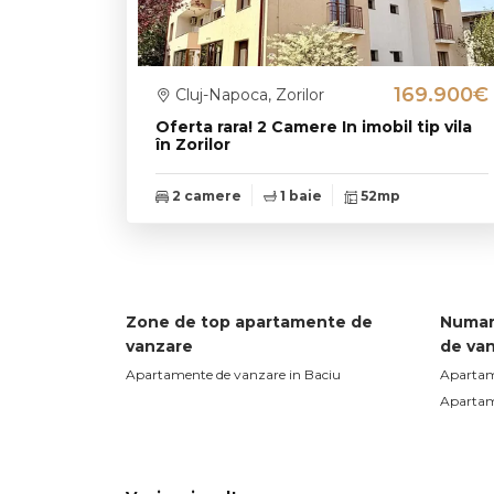
169.900€
Cluj-Napoca, Zorilor
Oferta rara! 2 Camere In imobil tip vila
în Zorilor
2 camere
1 baie
52mp
Zone de top apartamente de
Numar
vanzare
de va
Apartamente de vanzare in Baciu
Apartam
Apartam