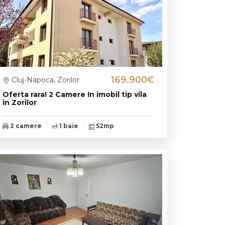
169.900€
Cluj-Napoca, Zorilor
Oferta rara! 2 Camere In imobil tip vila
în Zorilor
2 camere
1 baie
52mp