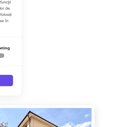
funcţii
lor de
folosiți
se în
eting