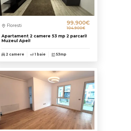
99.900€
Floresti
104.900€
Apartament 2 camere 53 mp 2 parcari!
Muzeul Apei!
2 camere
1 baie
53mp