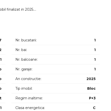
bil finalizat in 2025.
ea se prezinta astfel:
 si balcon.
7
Nr. bucatarii:
1
mobilat.
2
Nr. bai:
1
 apartamentul pretul fiind de 7000 de euro.
1
Nr. balcoane:
1
p
Nr. garaje:
1
p
An constructie:
2025
p
Tip imobil:
Bloc
t
Regim inaltime:
P+3
1
Clasa energetica:
C