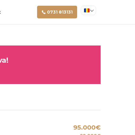
t
0731 813131
va!
95.000€