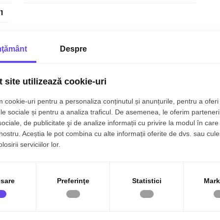
1
ţământ
Despre
Ferestre PVC
Usa intrare Metal
 site utilizează cookie-uri
Interfon
 cookie-uri pentru a personaliza conținutul și anunțurile, pentru a oferi 
le sociale și pentru a analiza traficul. De asemenea, le oferim parteneri
sociale, de publicitate şi de analize informații cu privire la modul în care 
 nostru. Aceștia le pot combina cu alte informații oferite de dvs. sau cule
osirii serviciilor lor.
sare
Preferinţe
Statistici
Mark