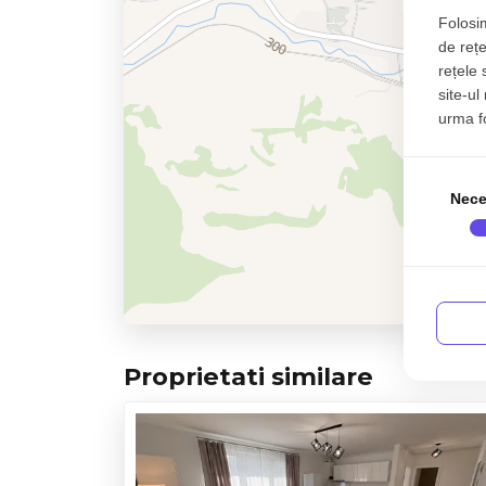
Folosim
de rețe
rețele 
site-ul
urma fol
Nece
Proprietati similare