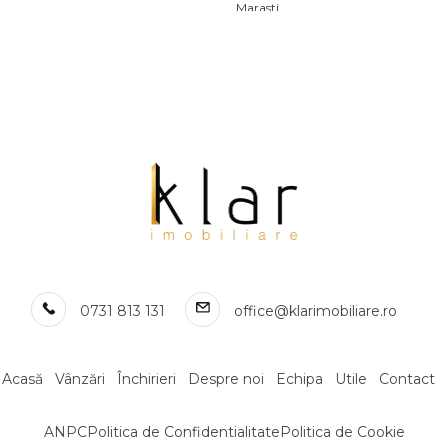
Marasti
Apartamente de vanzare in Cluj-Na
Gheorgheni
Apartamente de vanzare in Cluj-Na
Zorilor
Apartamente de vanzare in Baciu
Apartamente de vanzare in Floresti Fl
Apartamente de vanzare in Cluj-Na
Gara
Apartamente de vanzare in Cluj-Na
Sopor
 birouri de vanzare
Spatii comerciale de vanza
irouri de vanzare in Cluj-Napoca
Spatii comerciale de vanzare in Cluj
irouri de vanzare in Cluj-Napoca Iris
Spatii comerciale de vanzare in Cluj
0731 813 131
office@klarimobiliare.ro
Central
irouri de vanzare in Cluj-Napoca
Spatii comerciale de vanzare in Cluj
Gheorgheni
irouri de vanzare in Cluj-Napoca
Acasă
Vânzări
Închirieri
Despre noi
Echipa
Utile
Contact
Spatii comerciale de vanzare in Cluj
Marasti
ANPC
Politica de Confidentialitate
Politica de Cookie
Spatii comerciale de vanzare in Cluj