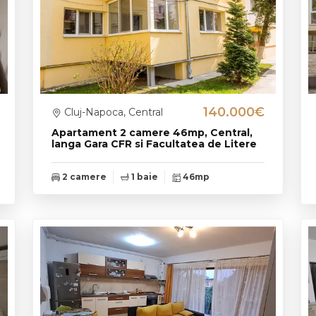
140.000€
Cluj-Napoca, Central
Apartament 2 camere 46mp, Central,
langa Gara CFR si Facultatea de Litere
2 camere
1 baie
46mp