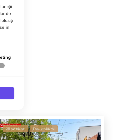
funcţii
lor de
folosiți
se în
eting
0% comision
Rep. exclusiva