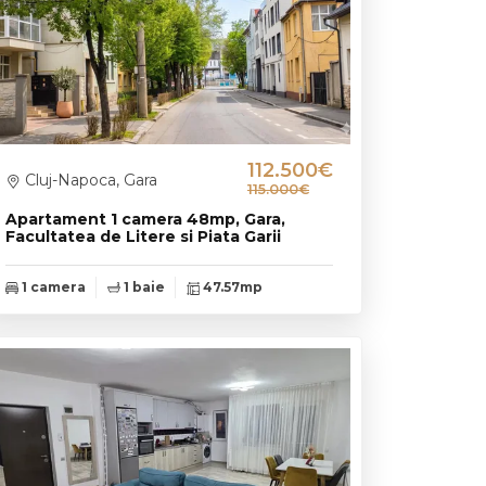
112.500€
Cluj-Napoca, Gara
115.000€
Apartament 1 camera 48mp, Gara,
Facultatea de Litere si Piata Garii
1 camera
1 baie
47.57mp