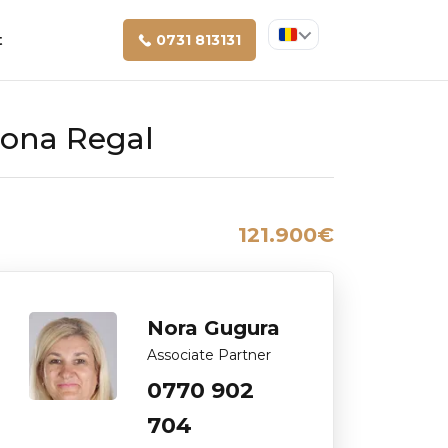
t
0731 813131
zona Regal
121.900€
Nora Gugura
Associate Partner
0770 902
704