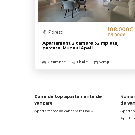
108.000€
Floresti
116.000€
Apartament 2 camere 52 mp etaj 1
parcare! Muzeul Apei!
2 camere
1 baie
52mp
Zone de top apartamente de
Numar
vanzare
de va
Apartamente de vanzare in Baciu
Apartam
Apartam