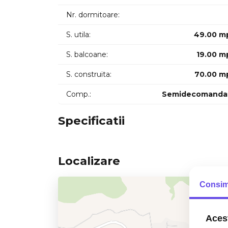
Nr. dormitoare:
S. utila:
49.00 m
S. balcoane:
19.00 m
S. construita:
70.00 m
Comp.:
Semidecomanda
Specificatii
Localizare
Consim
Acest