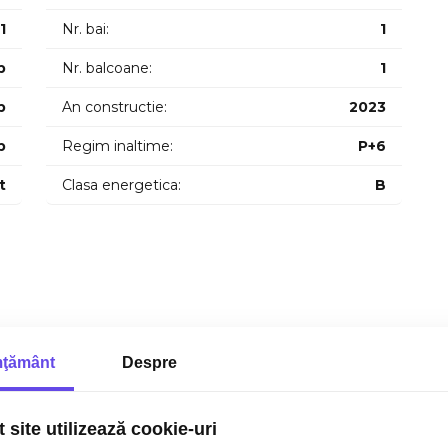
1
Nr. bai:
1
p
Nr. balcoane:
1
p
An constructie:
2023
p
Regim inaltime:
P+6
t
Clasa energetica:
B
ţământ
Despre
 site utilizează cookie-uri