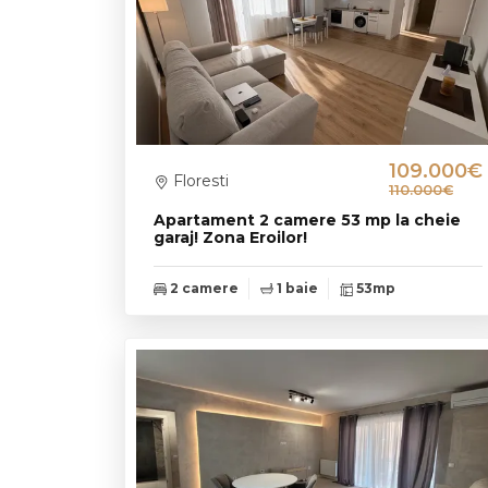
109.000€
Floresti
110.000€
Apartament 2 camere 53 mp la cheie
garaj! Zona Eroilor!
2 camere
1 baie
53mp