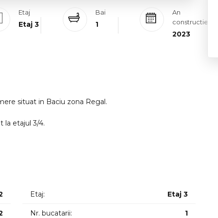
Etaj
Bai
An
constructie
Etaj 3
1
2023
re situat in Baciu zona Regal.
la etajul 3/4.
casnice de calitate.
00 euro. ID intern: 11574
2
Etaj:
Etaj 3
2
Nr. bucatarii:
1