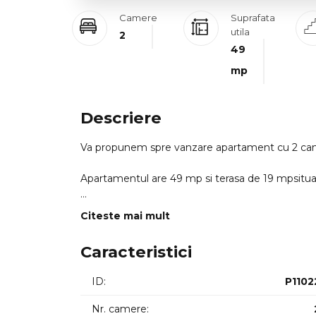
Camere
Suprafata
utila
2
49
mp
Descriere
Va propunem spre vanzare apartament cu 2 came
Apartamentul are 49 mp si terasa de 19 mpsituat 
Locuinta se vinde mobilata cu mobilier si electro
Citeste mai mult
Apartamentul detine si parcare subterana la 80
Caracteristici
ID:
P1102
Nr. camere: