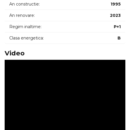
An constructie:
1995
An renovare:
2023
Regim inaltime:
P+1
Clasa energetica:
B
Video