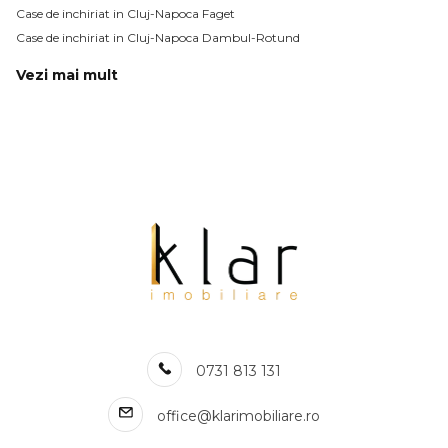
Case de inchiriat in Cluj-Napoca Faget
Case de inchiriat in Cluj-Napoca Dambul-Rotund
Vezi mai mult
Case de inchiriat in Cluj-Napoca Gheorgheni
Case de inchiriat in Cluj-Napoca Iris
Case de inchiriat in Cluj-Napoca Grigorescu
Case de inchiriat in Cluj-Napoca Europa
Case de inchiriat in Cluj-Napoca Buna-Ziua
Case de inchiriat in Cluj-Napoca Calea Turzii
Case de inchiriat in Cluj-Napoca Gruia
Numar de camere case de inchiriat
Case de inchiriat 2 camere
Case de inchiriat 3 camere
Case de inchiriat 4 camere
0731 813 131
Case de inchiriat 5 camere
Apartamente de inchiriat
office@klarimobiliare.ro
Apartamente de inchiriat in Cluj-Napoca