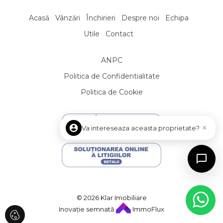
Apartamente de inchiriat in Cluj-Napoca Central
Apartamente de inchiriat in Cluj-Napoca Zorilor
Acasă
Vânzări
Închirieri
Despre noi
Echipa
Apartamente de inchiriat in Cluj-Napoca Gheorgheni
Utile
Contact
Apartamente de inchiriat in Cluj-Napoca Andrei Muresanu
Apartamente de inchiriat in Cluj-Napoca Manastur
ANPC
Apartamente de inchiriat in Cluj-Napoca Centru
Politica de Confidentialitate
Apartamente de inchiriat in Floresti
Apartamente de inchiriat in Cluj-Napoca Europa
Politica de Cookie
Apartamente de inchiriat in Cluj-Napoca Plopilor
Case de inchiriat
Case de inchiriat in Cluj-Napoca
×
Va intereseaza aceasta proprietate?
Case de inchiriat in Cluj-Napoca Central
Case de inchiriat in Cluj-Napoca Andrei Muresanu
Case de inchiriat in Cluj-Napoca Zorilor
Case de inchiriat in Cluj-Napoca Faget
Case de inchiriat in Floresti
© 2026 Klar Imobiliare
Case de inchiriat in Feleacu
Inovație semnată
ImmoFlux
Case de inchiriat in Cluj-Napoca Calea Turzii
Case de inchiriat in Cluj-Napoca Buna-Ziua