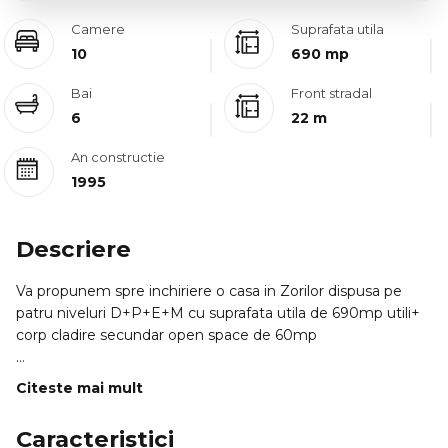
Camere
Suprafata utila
10
690 mp
Bai
Front stradal
6
22 m
An constructie
1995
Descriere
Va propunem spre inchiriere o casa in Zorilor dispusa pe
patru niveluri D+P+E+M cu suprafata utila de 690mp utili+
corp cladire secundar open space de 60mp
Aceasta este compartimentata astfel:
Citeste mai mult
- DEMISOL - garaj spalatorie sala de forta camera tehnica
depozitare 2 coridoare.
Caracteristici
- PARTER - hol mare la intrare unde se afla si casa scarii