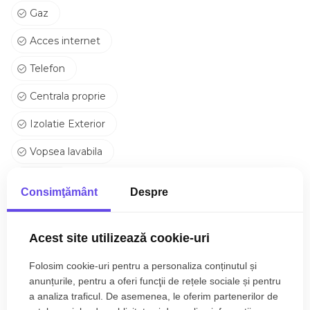
Gaz
Acces internet
Telefon
Centrala proprie
Izolatie Exterior
Vopsea lavabila
Gresie
Consimţământ
Despre
Parchet
Ferestre PVC
Acest site utilizează cookie-uri
Bucatarie Nemobilata
Folosim cookie-uri pentru a personaliza conținutul și
anunțurile, pentru a oferi funcţii de rețele sociale și pentru
Nemobilat
a analiza traficul. De asemenea, le oferim partenerilor de