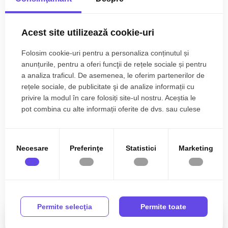
Acces internet
La pretul afisat se adauga 19% TVA sau taxare inversa daca
se cumpara direct pe firma.
Telefon
Acest site utilizează cookie-uri
ID intern: 10802
Centrala imobil
Folosim cookie-uri pentru a personaliza conținutul și
anunțurile, pentru a oferi funcţii de rețele sociale și pentru
Incalzire pardoseala
a analiza traficul. De asemenea, le oferim partenerilor de
rețele sociale, de publicitate şi de analize informații cu
Izolatie Exterior
privire la modul în care folosiți site-ul nostru. Aceștia le
pot combina cu alte informații oferite de dvs. sau culese
Nemobilat
în urma folosirii serviciilor lor.
Interfon
Necesare
Preferinţe
Statistici
Marketing
Lift
Localizare
Permite selecţia
Permite toate