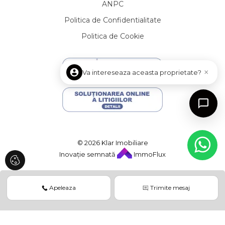
ANPC
Apartamente de vanzare in Cluj-Napoca Central
Politica de Confidentialitate
Apartamente de vanzare in Cluj-Napoca Marasti
Apartamente de vanzare in Cluj-Napoca Gheorgheni
Politica de Cookie
Apartamente de vanzare in Cluj-Napoca Zorilor
Apartamente de vanzare in Baciu
Apartamente de vanzare in Floresti Florilor
×
Va intereseaza aceasta proprietate?
Apartamente de vanzare in Cluj-Napoca Gara
Apartamente de vanzare in Cluj-Napoca Sopor
Case de vanzare
Case de vanzare in Cluj-Napoca
Case de vanzare in Cluj-Napoca Central
© 2026 Klar Imobiliare
Case de vanzare in Cluj-Napoca Dambul-Rotund
Inovație semnată
ImmoFlux
Case de vanzare in Cluj-Napoca Andrei Muresanu
Case de vanzare in Cluj-Napoca Gheorgheni
Case de vanzare in Cluj-Napoca Someseni
Apeleaza
Trimite mesaj
Case de vanzare in Cluj-Napoca Borhanci
Case de vanzare in Cluj-Napoca Buna-Ziua
Case de vanzare in Dezmir