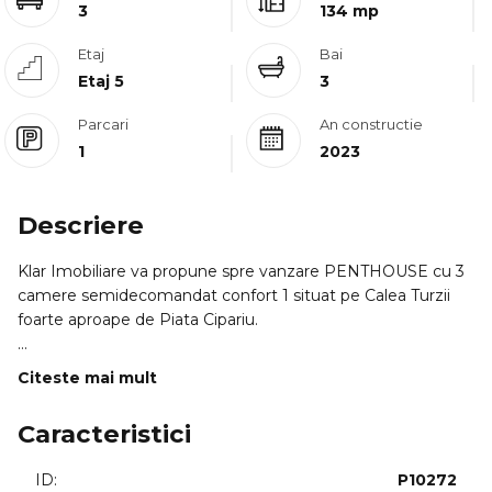
3
134 mp
Etaj
Bai
Etaj 5
3
Parcari
An constructie
1
2023
Descriere
Klar Imobiliare va propune spre vanzare PENTHOUSE cu 3
camere semidecomandat confort 1 situat pe Calea Turzii
foarte aproape de Piata Cipariu.
Acesta este disponibil intr-un imobil construit in anul 2023
Citeste mai mult
la etajul 5 al unui imobil cu 5 niveluri cu LIFT.
Caracteristici
Are o suprafata utila de 134mp si este compartimentat
astfel: hol living open space cu bucatarie si loc de luiat
ID:
P10272
masa dormitor matrimonial cu dressing si baie proprie baie