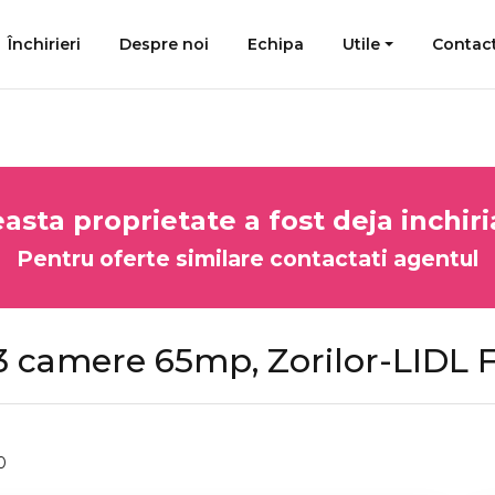
Închirieri
Despre noi
Echipa
Utile
Contac
asta proprietate a fost deja inchiri
Pentru oferte similare contactati agentul
camere 65mp, Zorilor-LIDL F
0