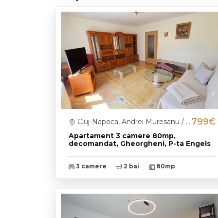
799€
Cluj-Napoca, Andrei Muresanu / P-ta Engels
Apartament 3 camere 80mp,
decomandat, Gheorgheni, P-ta Engels
3 camere
2 bai
80mp