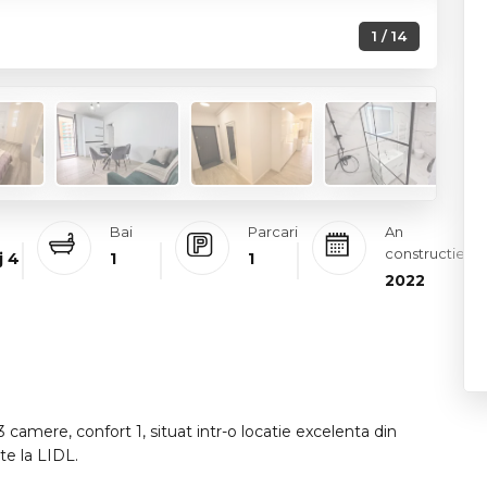
1 / 14
Bai
Parcari
An
constructie
j 4
1
1
2022
amere, confort 1, situat intr-o locatie excelenta din
ate la LIDL.