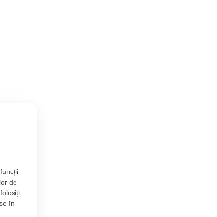
funcţii
lor de
folosiți
se în