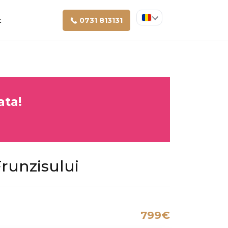
t
0731 813131
ata!
runzisului
799€