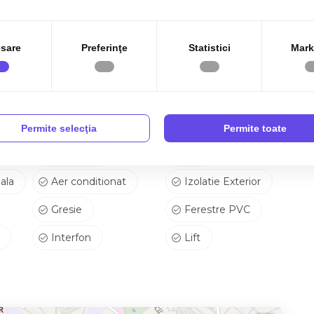
rcare subterana inclus.
male de companie in aceasta locatie.
a imediat pentru mutare.
sare
Preferinţe
Statistici
Mark
coperi potentialul acestei proprietati!
Permite selecţia
Permite toate
Canalizare
Gaz
ala
Aer conditionat
Izolatie Exterior
Gresie
Ferestre PVC
Interfon
Lift