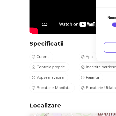
=> Parcare: Proprietatea dispune de un loc de pa
=> Animale de companie: Nu sunt acceptate ani
=> Disponibilitate: Proprietatea este disponibil
Nece
ID intern: P11465
Va invitam sa programati o vizionare pentru a des
Specificatii
Curent
Apa
Centrala proprie
Incalzire pardose
Vopsea lavabila
Faianta
Bucatarie Mobilata
Bucatarie Utilata
Localizare