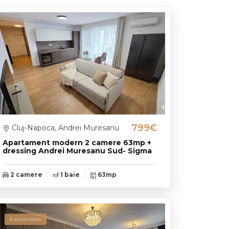
799€
Cluj-Napoca, Andrei Muresanu
Apartament modern 2 camere 63mp +
dressing Andrei Muresanu Sud- Sigma
2 camere
1 baie
63mp
Exclusivitate