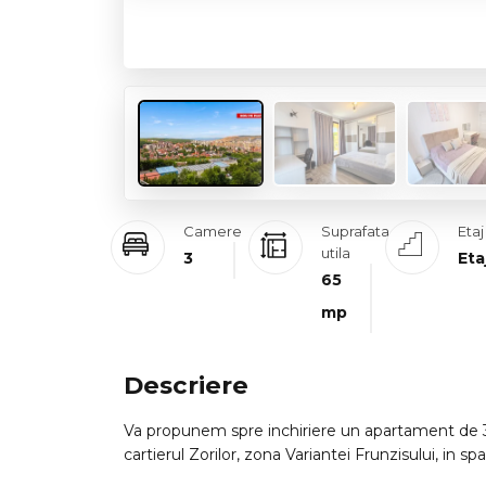
Camere
Suprafata
Etaj
utila
3
Eta
65
mp
Descriere
Va propunem spre inchiriere un apartament de 3 c
cartierul Zorilor, zona Variantei Frunzisului, in sp