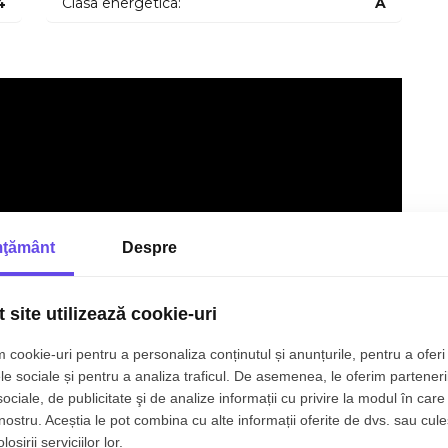
4
Clasa energetica:
A
de lumina naturala generoasa pe tot parcursul zilei si de
insa de 35 mp, locuinta este de tip semidecomandat si este
 relaxare impreuna cu Bucatarie integrata, mobilata si
re in aer liber.
ţământ
Despre
a, la standarde moderne, punand la dispozitie:
alzire in pardoseala, aer conditionat, geamuri termopan
 site utilizează cookie-uri
e, plita, cuptor electric, hota, masina de spalat vase.
alde, oferind un ambient primitor si spatii de depozitare
 cookie-uri pentru a personaliza conținutul și anunțurile, pentru a oferi 
ila.
le sociale și pentru a analiza traficul. De asemenea, le oferim parteneri
sociale, de publicitate şi de analize informații cu privire la modul în care 
:
 nostru. Aceștia le pot combina cu alte informații oferite de dvs. sau cule
valenta cu contravaloarea a 1 sau 2 luni de chirie (in
osirii serviciilor lor.