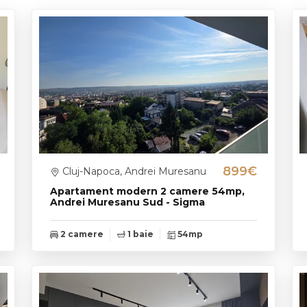
899€
Cluj-Napoca, Andrei Muresanu
Apartament modern 2 camere 54mp,
Andrei Muresanu Sud - Sigma
2 camere
1 baie
54mp