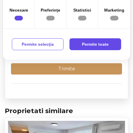
Necesare
Preferinţe
Statistici
Marketing
Permite selecţia
Permite toate
Sunt de acord cu prelucrarea datelor conform
politicii
de confidentialitate
Proprietati similare