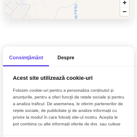
Bogdan Pelinar
Consimţământ
Despre
Senior Broker Partner
0770 902 704
Acest site utilizează cookie-uri
Folosim cookie-uri pentru a personaliza conținutul și
anunțurile, pentru a oferi funcţii de rețele sociale și pentru
a analiza traficul. De asemenea, le oferim partenerilor de
Esti interesat de aceasta proprietate ?
rețele sociale, de publicitate şi de analize informații cu
privire la modul în care folosiți site-ul nostru. Aceștia le
pot combina cu alte informații oferite de dvs. sau culese
în urma folosirii serviciilor lor.