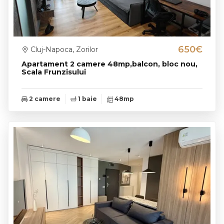
650€
Cluj-Napoca, Zorilor
Apartament 2 camere 48mp,balcon, bloc nou,
Scala Frunzisului
2 camere
1 baie
48mp