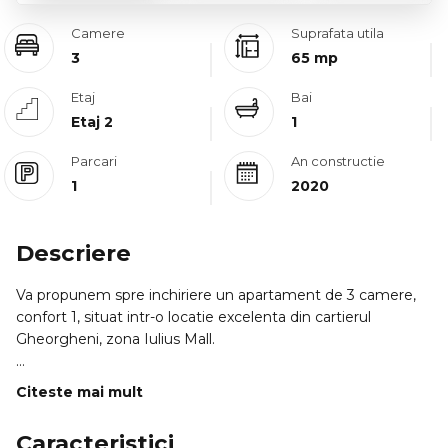
Camere
Suprafata utila
3
65 mp
Etaj
Bai
Etaj 2
1
Parcari
An constructie
1
2020
Descriere
Va propunem spre inchiriere un apartament de 3 camere,
confort 1, situat intr-o locatie excelenta din cartierul
Gheorgheni, zona Iulius Mall.
PROFILUL CHIRIASULUI IDEAL:
Citeste mai mult
=> Aceasta proprietate se adreseaza in special tinerilor
profesionisti, cuplurilor sau familiilor care doresc acces rapid
Caracteristici