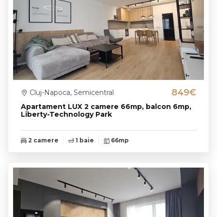
849€
Cluj-Napoca, Semicentral
Apartament LUX 2 camere 66mp, balcon 6mp,
Liberty-Technology Park
2 camere
1 baie
66mp