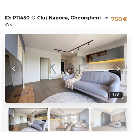
ID: P11450
Cluj-Napoca, Gheorgheni
750€
375
Previous
Next
1 / 8