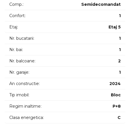
credit ipotecar. Situatie juridica clara fara sarcini.
Comp.:
Semidecomandat
ID intern: 11345 .
Confort:
1
Etaj:
Etaj 5
Nr. bucatarii:
1
Nr. bai:
1
Nr. balcoane:
2
Nr. garaje:
1
An constructie:
2024
Tip imobil:
Bloc
Regim inaltime:
P+8
Clasa energetica:
C