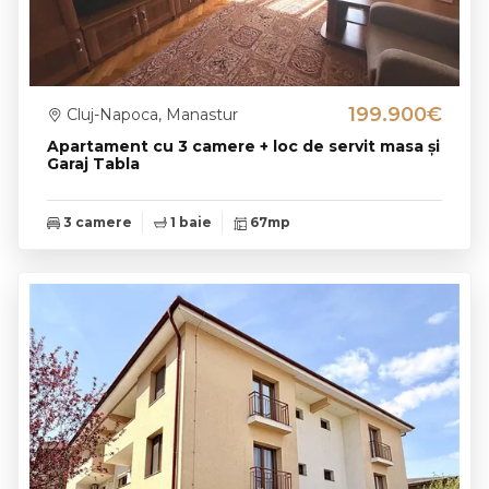
199.900€
Cluj-Napoca, Manastur
Apartament cu 3 camere + loc de servit masa și
Garaj Tabla
3 camere
1 baie
67mp