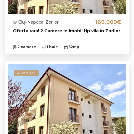
169.900€
Cluj-Napoca, Zorilor
Oferta rara! 2 Camere In imobil tip vila în Zorilor
2 camere
1 baie
52mp
0% comision