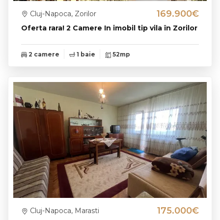
169.900€
Cluj-Napoca, Zorilor
Oferta rara! 2 Camere In imobil tip vila în Zorilor
2 camere
1 baie
52mp
175.000€
Cluj-Napoca, Marasti