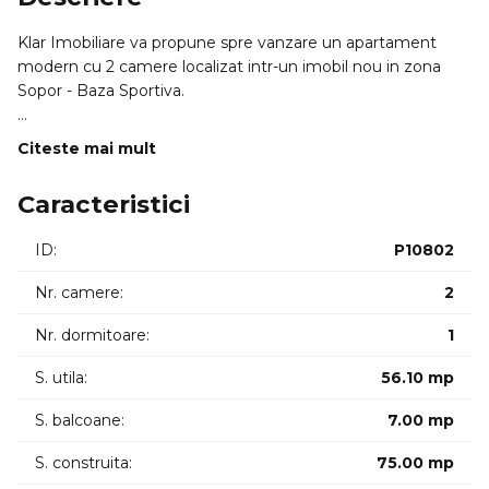
Klar Imobiliare va propune spre vanzare un apartament
modern cu 2 camere localizat intr-un imobil nou in zona
Sopor - Baza Sportiva.
Apartamentul se afla la etajul 5 din 8 cu lift orientare SE si
Citeste mai mult
are o suprafata utila de 56.1mp.
Compartimentarea este compusa din: hol living bucatarie
Caracteristici
separata dormitor baie 2 balcoane cumuland 7mp. Daca se
doreste poate fi recompartimentat astfel in locul bucatariei
ID:
P10802
sa se faca un dormitor iar bucatarie sa fie impreuna cu
living-ul open space.
Nr. camere:
2
Se vinde la stadiul de SEMIFINISAT.
Nr. dormitoare:
1
S. utila:
56.10 mp
Dispune de centrala proprie cu incalzire in pardoseala.
S. balcoane:
7.00 mp
Apartamentul beneficiaza de o parcare subterana la pretul
de 15.000 de euro.
S. construita:
75.00 mp
Ca modalitate de plata se accepta atat plata imediata cat si