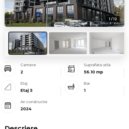
1 / 12
Camere
Suprafata utila
2
56.10 mp
Etaj
Bai
Etaj 5
1
An constructie
2024
Descriere