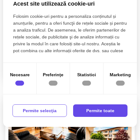
Acest site utilizează cookie-uri
Folosim cookie-uri pentru a personaliza conținutul și
anunțurile, pentru a oferi funcţii de rețele sociale și pentru
Sunt de acord cu prelucrarea datelor conform
politicii
a analiza traficul. De asemenea, le oferim partenerilor de
de confidentialitate
rețele sociale, de publicitate şi de analize informații cu
privire la modul în care folosiți site-ul nostru. Aceștia le
pot combina cu alte informații oferite de dvs. sau culese
în urma folosirii serviciilor lor.
Necesare
Preferinţe
Statistici
Marketing
Proprietati similare
Permite selecţia
Permite toate