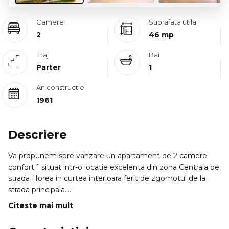
Camere
Suprafata utila
2
46 mp
Etaj
Bai
Parter
1
An constructie
1961
Descriere
Va propunem spre vanzare un apartament de 2 camere
confort 1 situat intr-o locatie excelenta din zona Centrala pe
strada Horea in curtea interioara ferit de zgomotul de la
strada principala.
Citeste mai mult
PROFILUL CUMPARATORULUI IDEAL:
=> Aceasta proprietate se adreseaza in special investitorilor