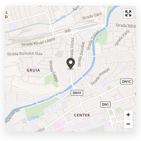
=> Modalitati de plata: Se accepta plata prin credit ipotecar
sau din surse proprii.
ID intern: P11114
Va invitam sa programati o vizionare pentru a descoperi
potentialul acestei proprietati!