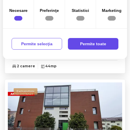
Necesare
Preferinţe
Statistici
Marketing
160.000€
Cluj-Napoca, Grigorescu
Permite selecţia
Permite toate
Apartament 2 camere aproape de parcul
Grigorescu
2 camere
44mp
Exclusivitate