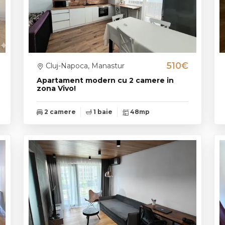
510€
Cluj-Napoca, Manastur
Apartament modern cu 2 camere in
zona Vivo!
2 camere
1 baie
48mp