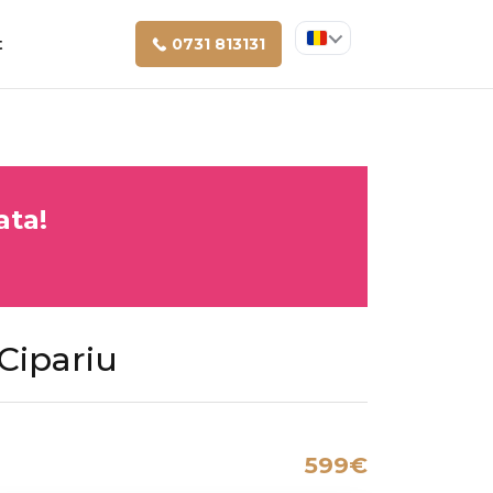
t
0731 813131
ata!
Cipariu
599€