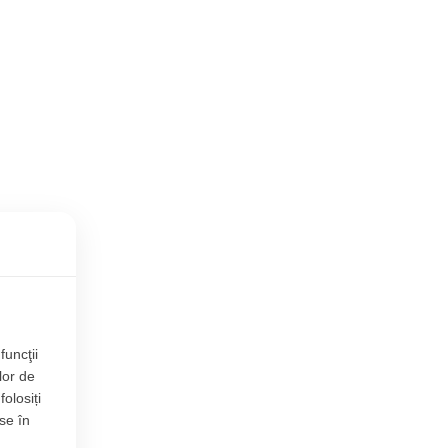
funcţii
lor de
folosiți
se în