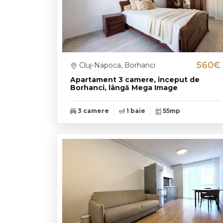
560€
Cluj-Napoca, Borhanci
Apartament 3 camere, început de
Borhanci, lângă Mega Image
3 camere
1 baie
55mp