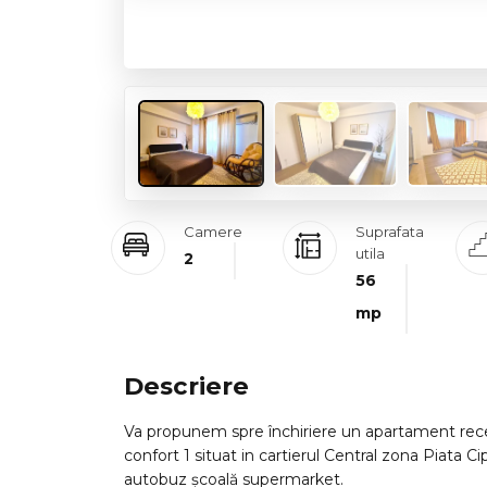
Camere
Suprafata
utila
2
56
mp
Descriere
Va propunem spre închiriere un apartament re
confort 1 situat in cartierul Central zona Piata Ci
autobuz școală supermarket.