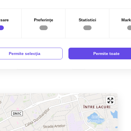
sare
Preferinţe
Statistici
Mark
Bucatarie Mobilata
Bucatarie Utilata
Permite selecţia
Permite toate
Interfon
Lift