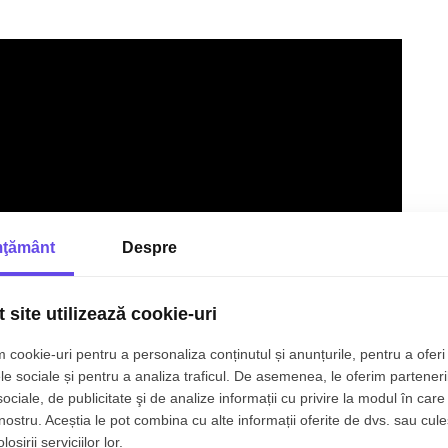
ţământ
Despre
 site utilizează cookie-uri
 cookie-uri pentru a personaliza conținutul și anunțurile, pentru a oferi 
le sociale și pentru a analiza traficul. De asemenea, le oferim parteneri
sociale, de publicitate şi de analize informații cu privire la modul în care 
 nostru. Aceștia le pot combina cu alte informații oferite de dvs. sau cule
osirii serviciilor lor.