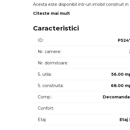
Acesta este disponibil intr-un imobil construit in
Are o suprafata utila de 56 mp si este compartime
Citeste mai mult
Recent renovat se inchiriaza mobilat si utilat di
Nu se accepta animale de companie. Disponibil 
Caracteristici
Prețul este fix nu se mai negociază.
ID intern: P5247
ID:
P524
Nr. camere:
Nr. dormitoare:
S. utila:
56.00 m
S. construita:
68.00 m
Comp.:
Decomanda
Confort:
Etaj:
Etaj 