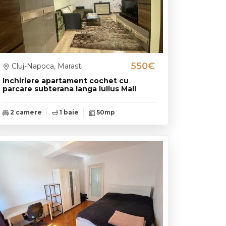
550€
Cluj-Napoca, Marasti
Inchiriere apartament cochet cu
parcare subterana langa Iulius Mall
2 camere
1 baie
50mp