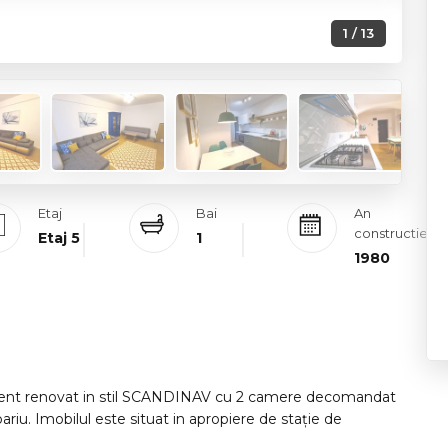
1 / 13
Etaj
Bai
An
constructie
Etaj 5
1
1980
cent renovat in stil SCANDINAV cu 2 camere decomandat
pariu. Imobilul este situat in apropiere de stație de