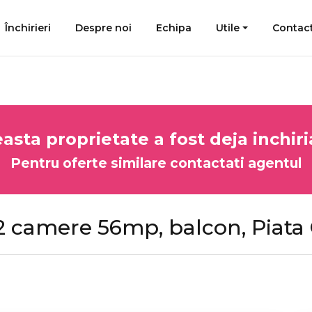
Închirieri
Despre noi
Echipa
Utile
Contac
asta proprietate a fost deja inchiri
Pentru oferte similare contactati agentul
camere 56mp, balcon, Piata 