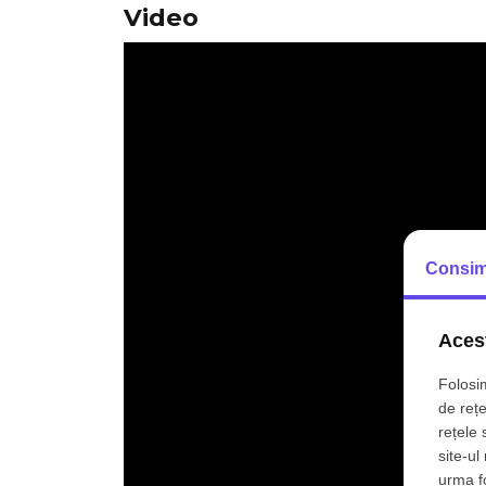
Video
Consim
Acest
Folosim
de rețe
rețele 
site-ul
urma fol