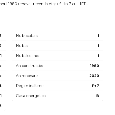
 anul 1980 renovat recentla etajul 5 din 7 cu LIFT.
ntat astfel: dormitor bucatarie living baie balcon inchis.
spune de centrala proprie.
imediat.
7
Nr. bucatarii:
1
2
Nr. bai:
1
1
Nr. balcoane:
1
p
An constructie:
1980
p
An renovare:
2020
t
Regim inaltime:
P+7
1
Clasa energetica:
B
5