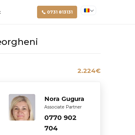
t
0731 813131
eorgheni
2.224€
Nora Gugura
Associate Partner
0770 902
704