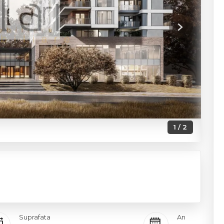
Next
1 / 2
Suprafata
An