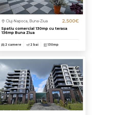
2.500€
Cluj-Napoca, Buna-Ziua
Spatiu comercial 130mp cu terasa
136mp Buna Ziua
2 camere
2 bai
130mp