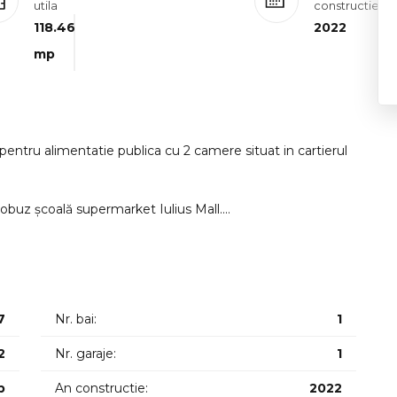
utila
constructie
118.46
2022
mp
 pentru alimentatie publica cu 2 camere situat in cartierul
tobuz școală supermarket Iulius Mall.
timentat astfel: spatiu alimentatie publica 8974mp spatiu
sau diverse.
7
Nr. bai:
1
2
Nr. garaje:
1
p
An constructie:
2022