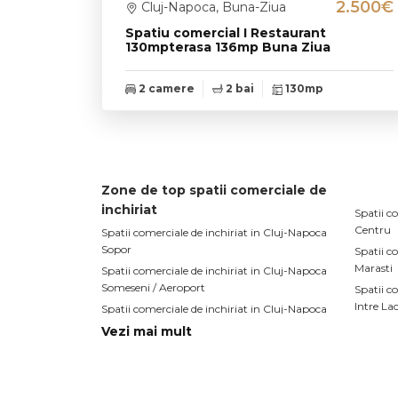
2.500€
Cluj-Napoca, Buna-Ziua
Spatiu comercial I Restaurant
130mpterasa 136mp Buna Ziua
2 camere
2 bai
130mp
Zone de top spatii comerciale de
inchiriat
Spatii c
Centru
Spatii comerciale de inchiriat in Cluj-Napoca
Sopor
Spatii c
Marasti
Spatii comerciale de inchiriat in Cluj-Napoca
Someseni / Aeroport
Spatii c
Intre La
Spatii comerciale de inchiriat in Cluj-Napoca
Buna-Ziua
Spatii c
Vezi mai mult
Plopilor
Spatii comerciale de inchiriat in Cluj-Napoca
Central
Spatii c
Dambul
Spatii comerciale de inchiriat in Cluj-Napoca