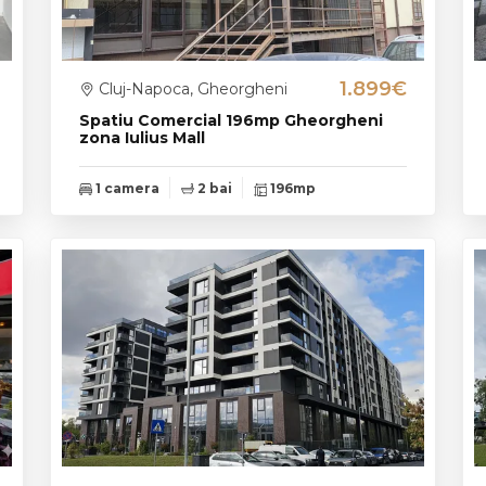
1.899€
Cluj-Napoca, Gheorgheni
Spatiu Comercial 196mp Gheorgheni
zona Iulius Mall
1 camera
2 bai
196mp