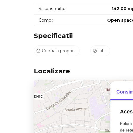
S. construita:
142.00 m
Comp.:
Open spac
Specificatii
Centrala proprie
Lift
Localizare
Consim
Acest
Folosim
de rețe