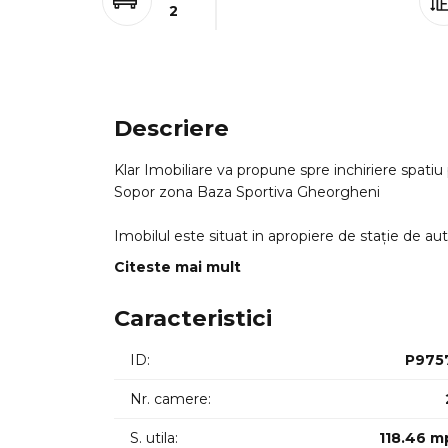
2
Descriere
Klar Imobiliare va propune spre inchiriere spatiu
Sopor zona Baza Sportiva Gheorgheni
Imobilul este situat in apropiere de stație de au
Acesta este disponibil fiin la prima inchiriere.
Citeste mai mult
Are o suprafata utila de 11846mp si este compar
tehnic din 2 incaperi. 2872mp.
Caracteristici
Dispune de centrala pe imobil.
Pretabil pentru activitati de alimentatie publica 
ID:
P975
ID intern: 10272
Nr. camere:
S. utila:
118.46 m