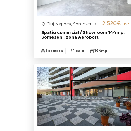
2.520€
Cluj-Napoca, Someseni / Aeroport
+ TVA
Spatiu comercial / Showroom 144mp,
Someseni, zona Aeroport
1 camera
1 baie
144mp