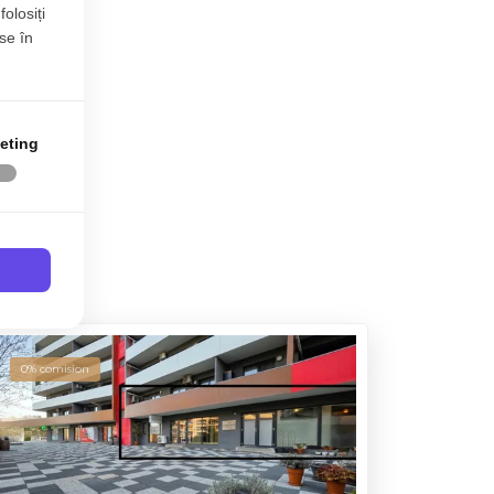
folosiți
se în
eting
0% comision